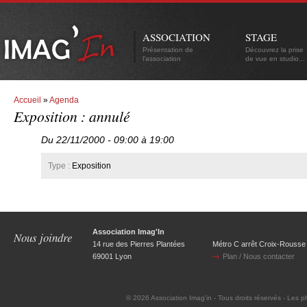
ASSOCIATION
STAGE
Présentation de
Découvrez la prise
l'association
de vue en studio...
Accueil
»
Agenda
Exposition : annulé
Du 22/11/2000 - 09:00 à 19:00
Type :
Exposition
Association Imag'In
Nous joindre
14 rue des Pierres Plantées
Métro C arrêt Croix-Rousse
69001 Lyon
Plan / Nous contacter
© 2026
Association Imag'in
- Tous droits réservés - Les p