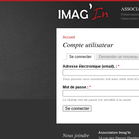
ASSOCI
Présentatio
l'association
Accueil
Compte utilisateur
Se connecter
Demander un nouveau 
Adresse électronique (email). :
*
Vous pouvez vous connecter soit avec votre nom d'util
Mot de passe :
*
Le champ mot de passe est sensible à la casse.
Association Imag'In
Nous joindre
14 rue des Pierres Plantée