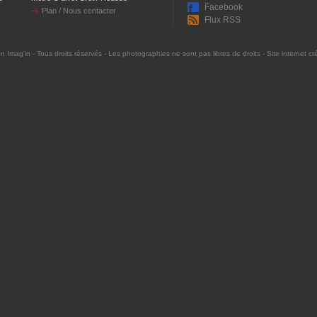
Facebook
Plan / Nous contacter
Flux RSS
on Imag'in
- Tous droits réservés - Les photographies ne sont pas libres de droits - Site internet c