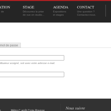
ATION
STAGE
AGENDA
CONTACT
n de
Découvrez la prise
Expositions
Une question ?
de vue en studio...
et stages
Contactez-nous.
mot de passe
isateur assigné, soit avec votre adresse e-mail.
Nous suivre
s
Métro C arrêt Croix-Rousse