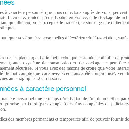
nnées
s à caractère personnel que nous collectons auprès de vous, peuvent êtr
site Internet & routeur d’emails situé en France, et le stockage de fichi
ant qu’adhérent, vous acceptez le transfert, le stockage et e traitemen
litique.
iquer vos données personnelles à l’extérieur de l’association, sauf aut
es sur les plans organisationnel, technique et administratif afin de pro
ement, aucun système de transmission ou de stockage ne peut être en
otalement sécurisée. Si vous avez des raisons de croire que votre interac
rité de tout compte que vous avez avec nous a été compromise), veuil
évues au paragraphe 12 ci-dessous.
nnées à caractère personnel
ractère personnel que le temps d’utilisation de l’un de nos Sites pa
ou permise par la loi (par exemple à des fins comptables ou judiciair
ion.
es des membres permanents et temporaires afin de pouvoir fournir des 