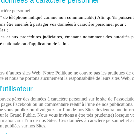
s données à caractère personnel
actère personnel :
 n° de téléphone indiqué comme non communicable)
Afin qu’ils puissen
s être amenés à partager vos données à caractère personnel pour :
les ;
es et aux procédures judiciaires, émanant notamment des autorités p
é nationale ou d'application de la loi.
rs d’autres sites Web. Notre Politique ne couvre pas les pratiques de con
ité et nous ne portons aucunement la responsabilité de leurs sites Web, c
utilisateur
uvez gérer des données à caractère personnel sur le site de l’associati
 pages Facebook ou un commentaire relatif à l’une de nos publications
ue vous publiez ou divulguez sur l’un de nos Sites deviendra une infor
t pour le Grand Public. Nous vous invitons à être très prudent(e) lorsque
ormation, sur l’un de nos Sites. Ces données à caractère personnel et a
nt publiées sur nos Sites.