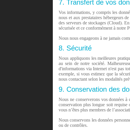
7. Transfert de vos do
Vos informations, y compris les donnée
nous et aux prestataires hébergeurs de 
des serveurs de stockages (Cloud). En t
sécurisée et ce conformément à notre Po
Nous nous engageons à ne jamais commun
8. Sécurité
Nous appliquons les meilleures pratiqu
au sein de notre société. Malheureus
d'informations via Internet n'est pas t
exemple, si vous estimez que la sécu
nous contactant selon les modalités pr
9. Conservation des do
Nous ne conserverons vos données à ca
conservation plus longue soit requise 
vous n’êtes plus membres de l’associat
Nous conservons les données personnell
ou de contrôles.