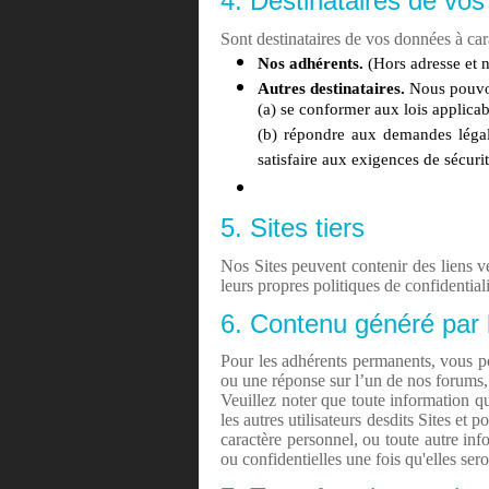
4. Destinataires de vo
Sont destinataires de vos données à car
Nos adhérents.
(Hors adresse et
Autres destinataires.
Nous pouvon
(a) se conformer aux lois applicab
(b) répondre aux demandes légal
satisfaire aux exigences de sécurit
5. Sites tiers
Nos Sites peuvent contenir des liens ve
leurs propres politiques de confidential
6. Contenu généré par l’
Pour les adhérents permanents, vous po
ou une réponse sur l’un de nos forums,
Veuillez noter que toute information q
les autres utilisateurs desdits Sites e
caractère personnel, ou toute autre inf
ou confidentielles une fois qu'elles sero