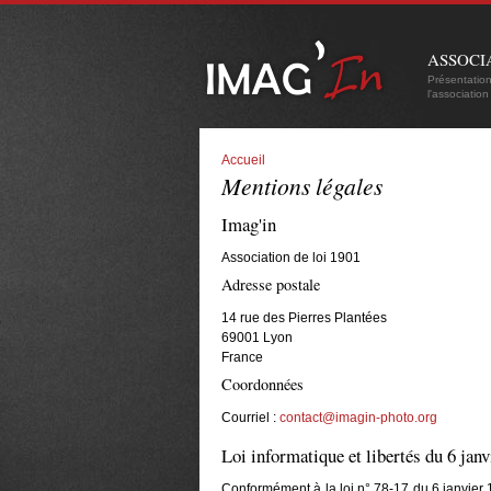
ASSOCI
Présentatio
l'association
Accueil
Mentions légales
Imag'in
Association de loi 1901
Adresse postale
14 rue des Pierres Plantées
69001 Lyon
France
Coordonnées
Courriel :
contact@imagin-photo.org
Loi informatique et libertés du 6 jan
Conformément à la loi n° 78-17 du 6 janvier 19