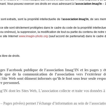
ant. Vous pouvez exercer ces droits en vous adressant à l'
association Imag'In
– 1
nt extraits, sont la propriété intellectuelle de l'
association Imag'in
, de ses mem
 site sont strictement protégées dans le cadre du code de la propriété intellectuel
 ou onéreux), la suppression, la modification de tout ou partie du contenu de notre sit
le site Internet
www.imagin-photo.org
(sauf accord de partenariat) dans le cadre d
 libre de droits.
ages Facebook publique de l’association Imag’IN et les pages y ét
e que de la communication de l’association vers l’extérieur de 
dit Site Web sont dûment informés qu’ils le font sous leur seule res
re personnel.
mag’IN dont les Sites Web, L’association collecte et traite vos données à
– Pages privées) permet l’échange d’information au sein de l’associatio