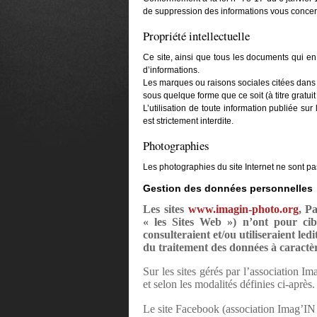
de suppression des informations vous concern
Propriété intellectuelle
Ce site, ainsi que tous les documents qui en so
d’informations.
Les marques ou raisons sociales citées dans ce
sous quelque forme que ce soit (à titre gratuit
L’utilisation de toute information publiée sur 
est strictement interdite.
Photographies
Les photographies du site Internet ne sont pas
Gestion des données personnelles
Les sites
www.imagin-photo.org
, P
« les Sites Web ») n’ont pour cibl
consulteraient et/ou utiliseraient le
du traitement des données à caractè
Sur les sites gérés par l’association I
et selon les modalités définies ci-après.
Le site Facebook (association Imag’IN 