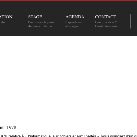
ATION
STAGE
AGENDA
CONTACT
n de
Découvrez la prise
Expositions
Une question ?
de vue en studio...
et stages
Contactez-nous.
vier 1978
78 relative à « l’informatique, aux fichiers et aux libertés », vous disposez d’un dro