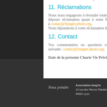
11. Réclamations
Nous nous engageons à résoudre toute r
déposer réclamation quant à notre P
à
contact@imagin-photo.org
.
Nous répondrons à votre réclamation dès
12. Contact
Vos commentaires ou questions co
suivante :
contact@imagin-photo.org
.
Date de la présente Charte Vie Privé
Association Imag'In
Nous joindre
14 rue des Pierres Plantée
69001 Lyon