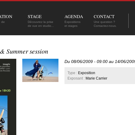
ATION
STAGE
AGENDA
CONTACT
n de
Découvrez la prise
Expositions
Une question ?
de vue en studio...
et stages
Contactez-nous.
y & Summer session
Du 08/06/2009 - 09:00 au 14/06/200
Type :
Exposition
Exposant :
Marie Carrier