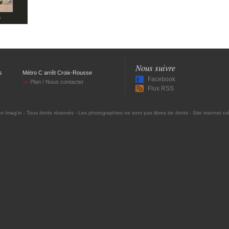
Nous suivre
s
Métro C arrêt Croix-Rousse
Facebook
Plan / Nous contacter
Flux RSS
on Imag'in
- Tous droits réservés - Les photographies ne sont pas libres de droits - Site internet c