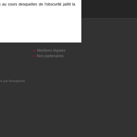
u cours desquelles de l'obscurité jaillit la
Mentions légales
Nos partenaires
réé par
Kinesphère