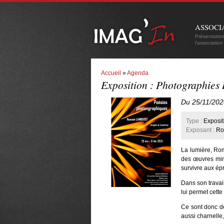
ASSOCI
Présentatio
l'association
Accueil
»
Agenda
Exposition : Photographi
Du 25/11/202
Type :
Exposit
Exposant :
Ro
La lumière, Rom
des œuvres miné
survivre aux é
Dans son travail
lui permet cette
Ce sont donc d
aussi charnelle