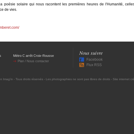
 poésie solaire qui nous racontent les premières heures de l'Humanité, celles a
ice de vies.
amberet.com/
Nous suivre
s
Métro C arrêt Croix-Rousse
Facebook
Plan / Nous contacter
Flux RSS
on Imag'in
- Tous droits réservés - Les photographies ne sont pas libres de droits - Site internet c