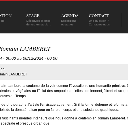
ATION
STAGE
AGENDA
CONTACT
n de
Découvrez la prise
Expositions
Une question ?
de vue en studio...
et stages
Contactez-nous.
es Romain LAMBERET
4 - 00:00 au 08/12/2024 - 00:00
ion
main LAMBERET
ain Lamberet a coutume de la voir comme l'évocation d'une humanité primitive. So
rales et végétales où l'éclat des ampoules qu'elles contiennent, filtrent et sculp
preuves du Temps.
 de photographe, l'artiste l'envisage autrement. Si il la forme, déforme et reforme
 fois de la dématérialiser pour en faire un corps et une substance graphiques.
e fascinants mondes intérieurs que nous donne à contempler Romain Lamberet. C
, spectrale et presque organique.