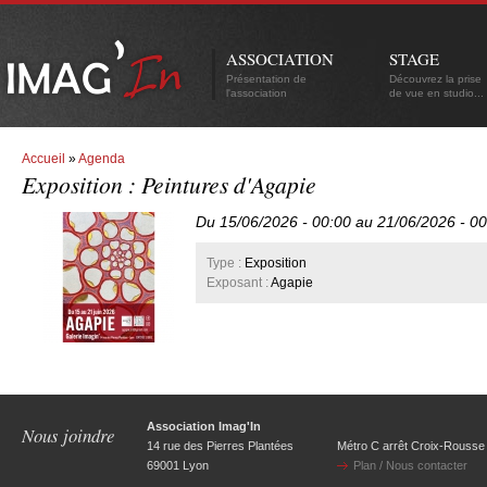
ASSOCIATION
STAGE
Présentation de
Découvrez la prise
l'association
de vue en studio...
Accueil
»
Agenda
Exposition : Peintures d'Agapie
Du 15/06/2026 - 00:00 au 21/06/2026 - 00
Type :
Exposition
Exposant :
Agapie
Association Imag'In
Nous joindre
14 rue des Pierres Plantées
Métro C arrêt Croix-Rousse
69001 Lyon
Plan / Nous contacter