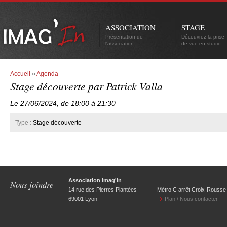
ASSOCIATION
STAGE
Présentation de
Découvrez la prise
l'association
de vue en studio...
Accueil
»
Agenda
Stage découverte par Patrick Valla
Le 27/06/2024, de 18:00 à 21:30
Type :
Stage découverte
Association Imag'In
Nous joindre
14 rue des Pierres Plantées
Métro C arrêt Croix-Rousse
69001 Lyon
Plan / Nous contacter