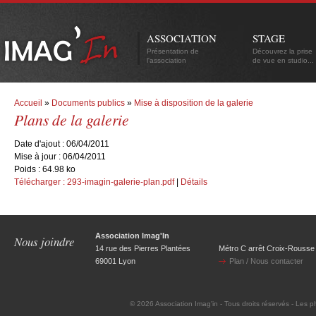
ASSOCIATION
STAGE
Présentation de
Découvrez la prise
l'association
de vue en studio...
Accueil
»
Documents publics
»
Mise à disposition de la galerie
Plans de la galerie
Date d'ajout :
06/04/2011
Mise à jour :
06/04/2011
Poids :
64.98 ko
Télécharger :
293-imagin-galerie-plan.pdf
|
Détails
Association Imag'In
Nous joindre
14 rue des Pierres Plantées
Métro C arrêt Croix-Rousse
69001 Lyon
Plan / Nous contacter
© 2026
Association Imag'in
- Tous droits réservés - Les p