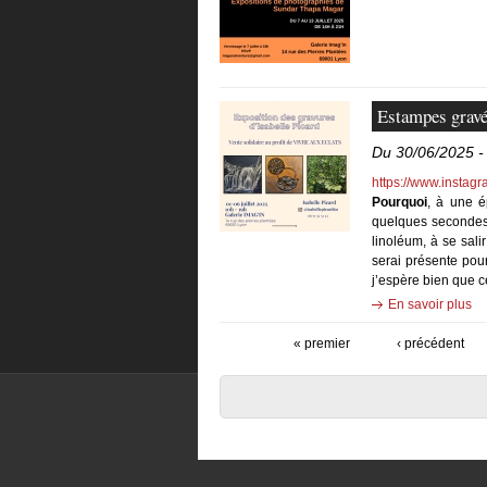
Estampes gravé
Du 30/06/2025 -
https://www.instag
Pourquoi
, à une é
quelques secondes,
linoléum, à se sali
serai présente pour
j’espère bien que c
En savoir plus
« premier
‹ précédent