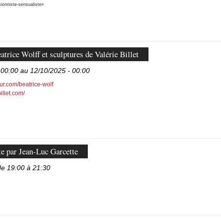
ionniste-sensualiste»
atrice Wolff et sculptures de Valérie Billet
 00:00 au 12/10/2025 - 00:00
ur.com/beatrice-wolf
illet.com/
te par Jean-Luc Garcette
de 19:00 à 21:30