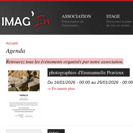
ASSOCIATION
STAGE
Présentation de
Découvrez la prise
l'association
de vue en studio...
Accueil
Agenda
Retrouvez tous les évènements organisés par notre association.
photographies d'Emmanuelle Pravieux
Du 16/01/2026 - 00:00 au 25/01/2026 - 00:00
En savoir plus