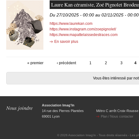
Laure Kan céramiste, Zoé Pignolet Brodeu
Du 27/10/2025 - 00:00 au 02/11/2025 - 00:00
https://www.laurekan.com
https://www.instagram.com/zoepignolet/
https://www.mapattelaissedestraces.com
En savoir plus
« premier
‹ précédent
1
2
3
4
Vous êtes intéressé par no
Association Imag'In
Nous joindre
14 rue des Pierres Plantées
Métro C arrêt Croix-Rousse
69001 Lyon
Plan / Nous contacter
© 2026
Association Imag'in
- Tous droits réservés - Les p